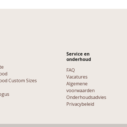
Service en
onderhoud
te
FAQ
ood
Vacatures
ood Custom Sizes
Algemene
voorwaarden
ogus
Onderhoudsadvies
Privacybeleid