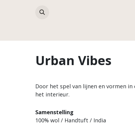
Overslaan naar inhoud
Collecties
Urban Vibes
Door het spel van lijnen en vormen i
het interieur.
Samenstelling
100% wol / Handtuft / India