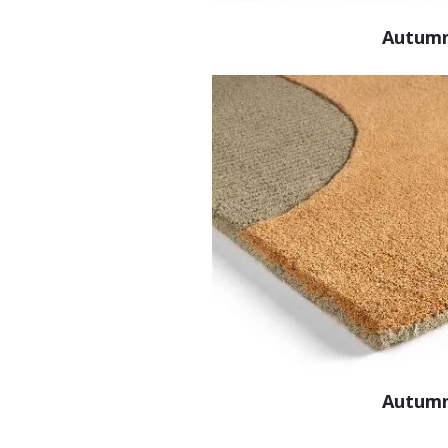
Autumn
Autumn