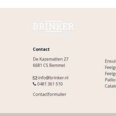
Contact
De Kazematten 27
Ensui
6681 CS Bemmel
Feelg
Feelg
info@brinker.nl
Pallio
0481 361 510
Catal
Contactformulier