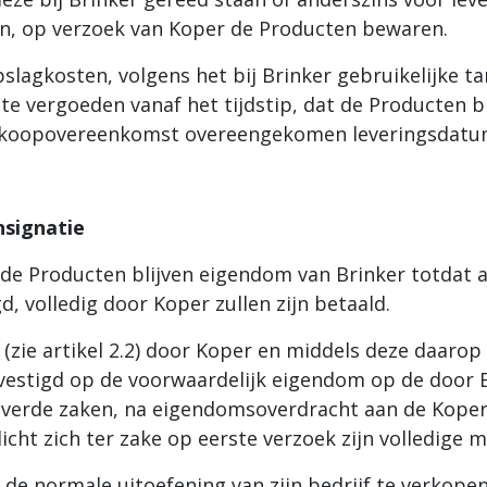
n, op verzoek van Koper de Producten bewaren.
pslagkosten, volgens het bij Brinker gebruikelijke t
, te vergoeden vanaf het tijdstip, dat de Producten b
n de koopovereenkomst overeengekomen leveringsdatu
nsignatie
rde Producten blijven eigendom van Brinker totdat a
, volledig door Koper zullen zijn betaald.
zie artikel 2.2) door Koper en middels deze daarop
stigd op de voorwaardelijk eigendom op de door Br
eleverde zaken, na eigendomsoverdracht aan de Kope
icht zich ter zake op eerste verzoek zijn volledige 
n de normale uitoefening van zijn bedrijf te verkope