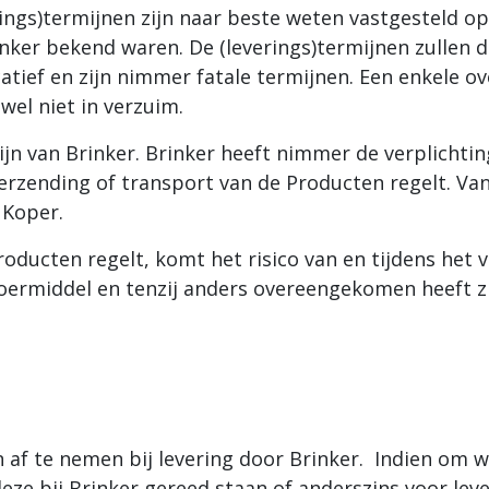
ngs)termijnen zijn naar beste weten vastgesteld op
er bekend waren. De (leverings)termijnen zullen do
atief en zijn nimmer fatale termijnen. Een enkele o
wel niet in verzuim.
ijn van Brinker. Brinker heeft nimmer de verplichti
erzending of transport van de Producten regelt. Va
 Koper.
roducten regelt, komt het risico van en tijdens het 
rvoermiddel en tenzij anders overeengekomen heeft zi
 af te nemen bij levering door Brinker. Indien om 
ze bij Brinker gereed staan of anderszins voor lever