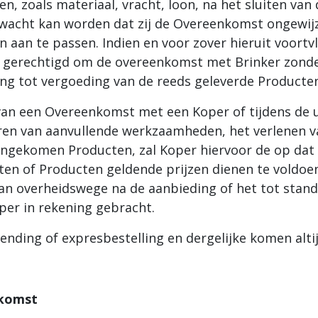
ren, zoals materiaal, vracht, loon, na het sluiten 
erwacht kan worden dat zij de Overeenkomst ongewijz
aan te passen. Indien en voor zover hieruit voortvl
r gerechtigd om de overeenkomst met Brinker zonde
ing tot vergoeding van de reeds geleverde Producte
n van een Overeenkomst met een Koper of tijdens de
eren van aanvullende werkzaamheden, het verlenen v
eengekomen Producten, zal Koper hiervoor de op da
n of Producten geldende prijzen dienen te voldoen.
t van overheidswege na de aanbieding of het tot st
er in rekening gebracht.
zending of expresbestelling en dergelijke komen alti
nkomst