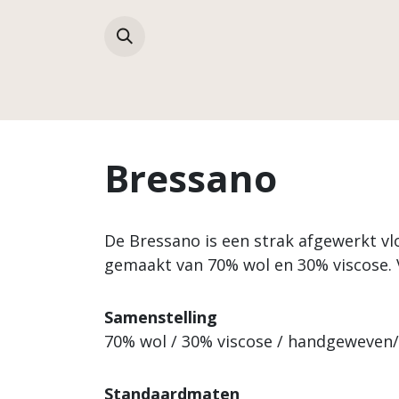
Overslaan naar inhoud
Collecties
Bressano
De Bressano is een strak afgewerkt vl
gemaakt van 70% wol en 30% viscose. V
Samenstelling
70% wol / 30% viscose / handgeweven/
Standaardmaten