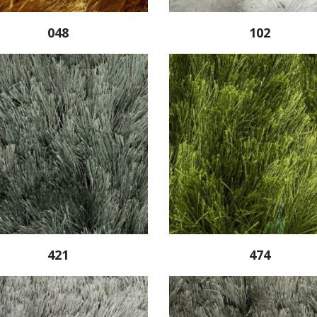
048
102
421
474