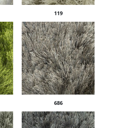
119
686