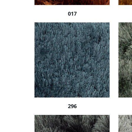
017
296